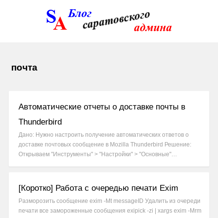
почта
Автоматические отчеты о доставке почты в
Thunderbird
Дано: Нужно настроить получение автоматических ответов о
доставке почтовых сообщение в Mozilla Thunderbird Решение:
Открываем "Инструменты" > "Настройки" > "Основные"…
[Коротко] Работа с очередью печати Exim
Разморозить сообщение exim -Mt messageID Удалить из очереди
печати все замороженные сообщения exipick -zi | xargs exim -Mrm