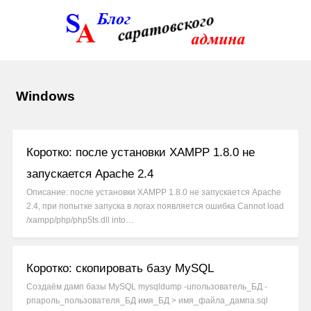
Windows
Коротко: после установки XAMPP 1.8.0 не
запускается Apache 2.4
Описание: после установки XAMPP 1.8.0 не запускается Apache
2.4, при попытке запуска в логах появляется ошибка Cannot load
/xampp/php/php5ts.dll into…
Коротко: скопировать базу MySQL
Создаём дамп базы MySQL mysqldump -uпользователь_БД -
pпароль_пользователя_БД имя_БД > имя_файла_дампа.sql