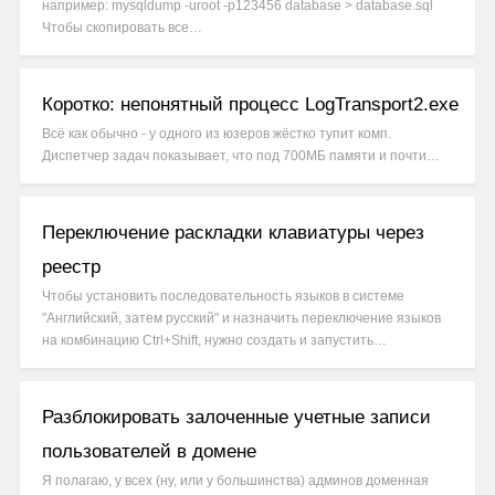
например: mysqldump -uroot -p123456 database > database.sql
Чтобы скопировать все…
Коротко: непонятный процесс LogTransport2.exe
Всё как обычно - у одного из юзеров жёстко тупит комп.
Диспетчер задач показывает, что под 700МБ памяти и почти…
Переключение раскладки клавиатуры через
реестр
Чтобы установить последовательность языков в системе
"Английский, затем русский" и назначить переключение языков
на комбинацию Ctrl+Shift, нужно создать и запустить…
Разблокировать залоченные учетные записи
пользователей в домене
Я полагаю, у всех (ну, или у большинства) админов доменная