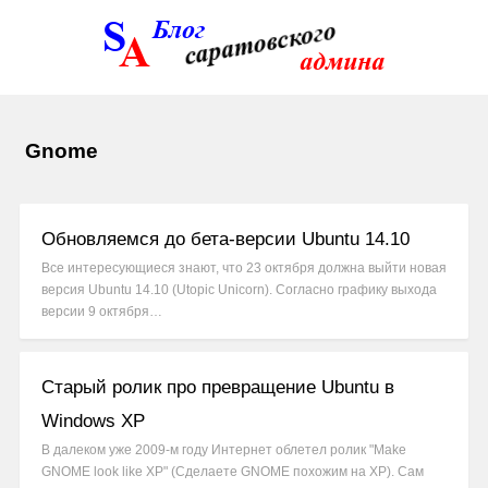
Gnome
Обновляемся до бета-версии Ubuntu 14.10
Все интересующиеся знают, что 23 октября должна выйти новая
версия Ubuntu 14.10 (Utopic Unicorn). Согласно графику выхода
версии 9 октября…
Старый ролик про превращение Ubuntu в
Windows XP
В далеком уже 2009-м году Интернет облетел ролик "Make
GNOME look like XP" (Сделаете GNOME похожим на XP). Сам