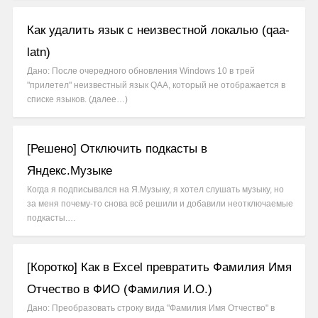
Как удалить язык с неизвестной локалью (qaa-
latn)
Дано: После очередного обновления Windows 10 в трей
"прилетел" неизвестный язык QAA, который не отображается в
списке языков. (далее…)
[Решено] Отключить подкасты в
Яндекс.Музыке
Когда я подписывался на Я.Музыку, я хотел слушать музыку, но
за меня почему-то снова всё решили и добавили неотключаемые
подкасты.…
[Коротко] Как в Excel превратить Фамилия Имя
Отчество в ФИО (Фамилия И.О.)
Дано: Преобразовать строку вида "Фамилия Имя Отчество" в