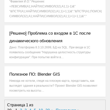
"Фамилия И.О." Решение:
=ЛЕВСИМВ(A1;НАЙТИ(СИМВОЛ(32);A1;1)-1)&"
"&ПСТР(A1;НАЙТИ(СИМВОЛ(32);A1;1)+1;1)&"."&ПСТР(A1;ПОИСК(
СИМВОЛ(32);A1;НАЙТИ(СИМВОЛ(32);A1;1)+1)+1;1)&"."
[Решено] Проблема со входом в 1С после
динамического обновления
Дано: Платформа 8.3.10.2699, БД на SQL. При входе в 1С
появилось сообщение "Нарушена целостность структуры
конфигурации". При попытке войти в…
Полезное ПО: Blender GIS
Никогда не хотели, глядя на плоскую карта, представить, как
выглядят здания в реальности? Проект Blender GIS позволяет
посмотреть на высоты…
Страница 1 из