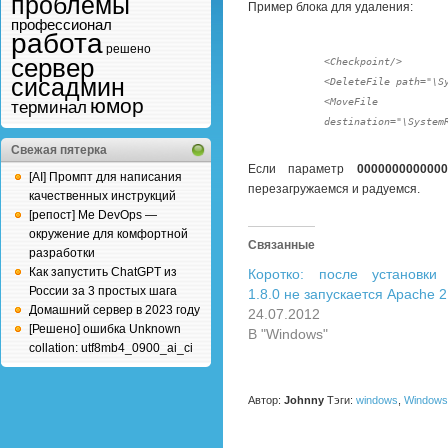
проблемы
Пример блока для удаления:
профессионал
работа
решено
сервер
<Checkpoint/>

сисадмин
<DeleteFile path="\S
юмор
<MoveFile source=
терминал
Свежая пятерка
Если параметр
0000000000000
[AI] Промпт для написания
перезагружаемся и радуемся.
качественных инструкций
[репост] Me DevOps —
окружение для комфортной
Связанные
разработки
Как запустить ChatGPT из
Коротко: после установк
России за 3 простых шага
1.8.0 не запускается Apache 2
Домашний сервер в 2023 году
24.07.2012
[Решено] ошибка Unknown
В "Windows"
collation: utf8mb4_0900_ai_ci
Автор:
Johnny
Тэги:
windows
,
Windows