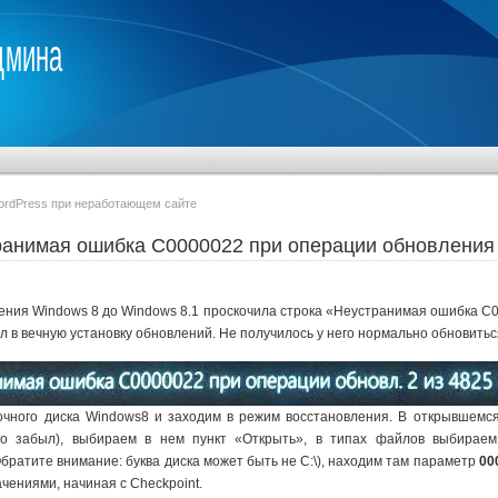
дмина
WordPress при неработающем сайте
ранимая ошибка C0000022 при операции обновления
ления Windows 8 до Windows 8.1 проскочила строка «Неустранимая ошибка С0
л в вечную установку обновлений. Не получилось у него нормально обновить
вочного диска Windows8 и заходим в режим восстановления. В открывшемся
кто забыл), выбираем в нем пункт «Открыть», в типах файлов выбира
братите внимание: буква диска может быть не С:\), находим там параметр
00
ачениями, начиная с Checkpoint.