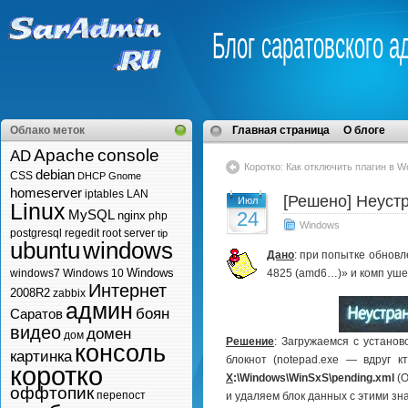
Блог саратовского а
Облако меток
Главная страница
О блоге
Apache
console
AD
Коротко: Как отключить плагин в 
debian
CSS
DHCP
Gnome
homeserver
iptables
LAN
[Решено] Неуст
Июл
Linux
MySQL
24
nginx
php
Windows
postgresql
regedit
root
server
tip
2014
ubuntu
windows
Дано
: при попытке обнов
Windows
windows7
Windows 10
4825 (amd6…)» и комп уше
Интернет
2008R2
zabbix
админ
боян
Саратов
видео
домен
дом
Решение
: Загружаемся с устано
консоль
картинка
блокнот (notepad.exe — вдруг 
коротко
X
:\Windows\WinSxS\pending.xml
(О
оффтопик
перепост
и удаляем блок данных с этими зн