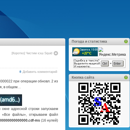
Погода и статистика
[Коротко] Чистим кэш Squid
Добавить комментарий
Кнопка сайта
000022 при операции обновл. 2 из
ся, в общем…
 окне адресной строки запускаем
ем «Все файлы», открываем файл
00000000000000.cdf-ms
(16 нулей)