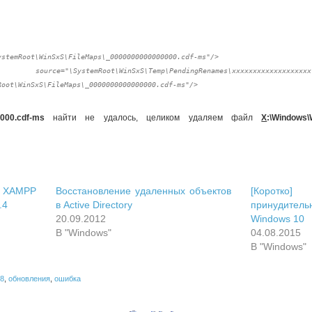
ystemRoot\WinSxS\FileMaps\_0000000000000000.cdf-ms"/>

"\SystemRoot\WinSxS\Temp\PendingRenames\xxxxxxxxxxxxxxxxxxx._000
000.cdf-ms
найти не удалось, целиком удаляем файл
X
:\Windows\
и XAMPP
Восстановление удаленных объектов
[Коротко
.4
в Active Directory
принудите
20.09.2012
Windows 10
В "Windows"
04.08.2015
В "Windows"
8
,
обновления
,
ошибка