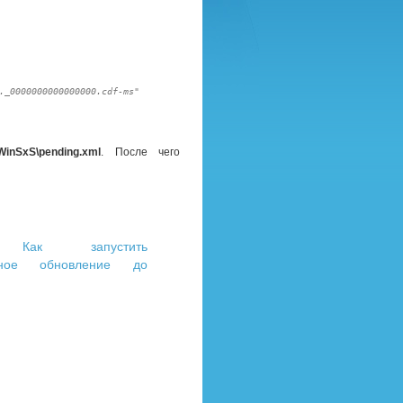
0000000000000.cdf-ms" 
WinSxS\pending.xml
. После чего
] Как запустить
льное обновление до