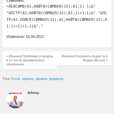
=ЛЕВСИМВ(A1;НАЙТИ(СИМВОЛ(32);A1;1)-1)&"
"&ПСТР(A1;НАЙТИ(СИМВОЛ(32);A1;1)+1;1)&"."&ПС
ТР(A1;ПОИСК(СИМВОЛ(32);A1;НАЙТИ(СИМВОЛ(32);A
1;1)+1)+1;1)&"."
Изменено: 16.04.2021
« [Решено] Проблема со входом
[Решено] Отключить подкасты в
в 1С после динамического
Яндекс.Музыке »
обновления
Тэги:
Excel
коротко
решено
формула
Johnny
: