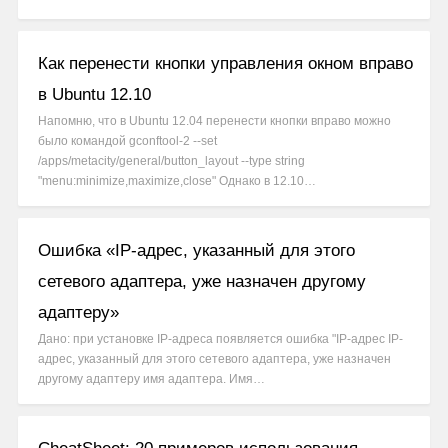
Как перенести кнопки управления окном вправо
в Ubuntu 12.10
Напомню, что в Ubuntu 12.04 перенести кнопки вправо можно
было командой gconftool-2 --set
/apps/metacity/general/button_layout --type string
"menu:minimize,maximize,close" Однако в 12.10…
Ошибка «IP-адрес, указанный для этого
сетевого адаптера, уже назначен другому
адаптеру»
Дано: при установке IP-адреса появляется ошибка "IP-адрес IP-
адрес, указанный для этого сетевого адаптера, уже назначен
другому адаптеру имя адаптера. Имя…