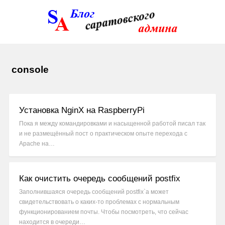
console
Установка NginX на RaspberryPi
Пока я между командировками и насыщенной работой писал так
и не размещённый пост о практическом опыте перехода с
Apache на…
Как очистить очередь сообщений postfix
Заполнившаяся очередь сообщений postfix`а может
свидетельствовать о каких-то проблемах с нормальным
функционированием почты. Чтобы посмотреть, что сейчас
находится в очереди…