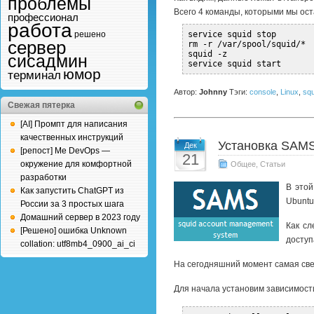
проблемы
Всего 4 команды, которыми мы ост
профессионал
работа
решено
service squid stop
сервер
rm -r /var/spool/squid/*
squid -z
сисадмин
service squid start
юмор
терминал
Автор:
Johnny
Тэги:
console
,
Linux
,
squ
Свежая пятерка
[AI] Промпт для написания
качественных инструкций
Установка SAMS2
Дек
[репост] Me DevOps —
21
окружение для комфортной
Общее
,
Статьи
разработки
В этой
Как запустить ChatGPT из
Ubuntu
России за 3 простых шага
Домашний сервер в 2023 году
Как сл
[Решено] ошибка Unknown
доступ
collation: utf8mb4_0900_ai_ci
На сегодняшний момент самая свежа
Для начала установим зависимост