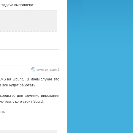
и задача выполнена:
комментария 3 »
AMS на Ubuntu. В моем случае это
е всё будет работать.
 средство для администрирования
 тем, у кого стоит Squid.
ать.