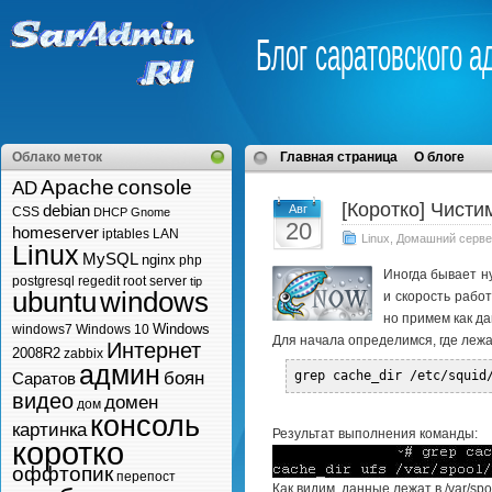
Блог саратовского а
Облако меток
Главная страница
О блоге
Apache
console
AD
[Коротко] Чисти
debian
Авг
CSS
DHCP
Gnome
20
homeserver
iptables
LAN
Linux
,
Домашний серве
Linux
MySQL
nginx
php
Иногда бывает н
postgresql
regedit
root
server
tip
ubuntu
windows
и скорость рабо
но примем как да
Windows
windows7
Windows 10
Для начала определимся, где леж
Интернет
2008R2
zabbix
админ
боян
grep cache_dir /etc/squid
Саратов
видео
домен
дом
консоль
картинка
Результат выполнения команды:
коротко
оффтопик
перепост
Как видим, данные лежат в /var/spo