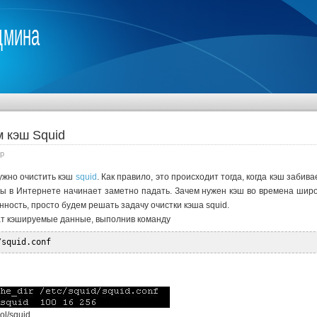
дмина
м кэш Squid
р
ужно очистить кэш
squid
. Как правило, это происходит тогда, когда кэш заби
ты в Интернете начинает заметно падать. Зачем нужен кэш во времена шир
нность, просто будем решать задачу очистки кэша squid.
ат кэшируемые данные, выполнив команду
/squid.conf
ol/squid