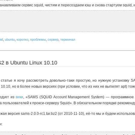
анавливаем сервис squid, чистим и пересоздаем кэш и снова стартуем squid, 
id
,
ubuntu
,
коротко
,
проблемы
,
сервер
,
терминал
 в Ubuntu Linux 10.10
 статье я хочу рассмотреть довольно-таки простую, но нужную установку S
 10.10, но в более новых версиях (при условии, что из них не выпилят apt) тож
едует из
вики
, «SAMS (SQUID Account Management System) — программное
а пользователей к прокси-серверу Squid». В обязательном порядке рекомендую
я версия sams-2.0.0-rc1.tar.bz2 (от 2010-11-10), её-то мы и будем использов
и: